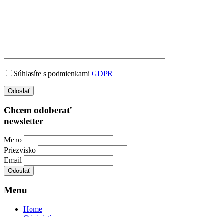
Súhlasíte s podmienkami
GDPR
Chcem odoberať
newsletter
Meno
Priezvisko
Email
Menu
Home