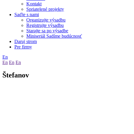
Kontakt
Spriatelené projekty
Saďte s nami
Organizujte výsadbu
Registrujte výsadbu
Starajte sa po výsadbe
Miniseriál Sadíme budúcnosť
Daruj strom
Pre firmy
En
En
En
En
Štefanov