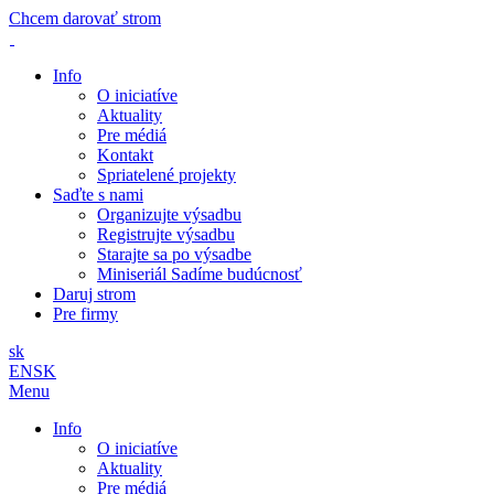
Chcem darovať strom
Info
O iniciatíve
Aktuality
Pre médiá
Kontakt
Spriatelené projekty
Saďte s nami
Organizujte výsadbu
Registrujte výsadbu
Starajte sa po výsadbe
Miniseriál Sadíme budúcnosť
Daruj strom
Pre firmy
sk
EN
SK
Menu
Info
O iniciatíve
Aktuality
Pre médiá