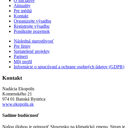
O iniciatíve
Aktuality
Pre médiá
Kontakt
Organizujte výsadbu
Registrujte výsadbu
Ponúknite pozemok
Následná starostlivosť
Pre firmy
Spriatelené projekty
Partneri
Môj profil
Informácie o spracúvaní a ochrane osobných údajov (GDPR)
Kontakt
Nadácia Ekopolis
Komenského 21
974 01 Banská Bystrica
www.ekopolis.sk
Sadíme budúcnosť
Našou úlohou je pripraviť Slovensko na klimatickú zmenu. Strom je