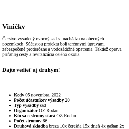
Viničky
Čerstvo vysadený ovocný sad sa nachádza na obecných
pozemkoch. Súčasťou projektu boli terénnymi úpravami
zabezpečené protierózne a vodozádržné opatrenia. Taktiež oprava
priľahlej cesty a revitalizácia celého okolia.
Dajte vedieť aj druhým!
Kedy
05 novembra, 2022
Počet účastníkov výsadby
20
Typ výsadby
sad
Organizátor
OZ Rodan
Kto sa o stromy stará
OZ Rodan
Počet stromov
66
Druhová skladba
breza 10x
čerešňa 15x
drieň 4x
gaštan 2x