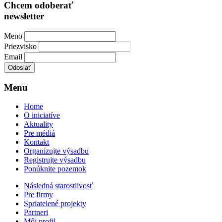
Chcem odoberať
newsletter
Meno
Priezvisko
Email
Menu
Home
O iniciatíve
Aktuality
Pre médiá
Kontakt
Organizujte výsadbu
Registrujte výsadbu
Ponúknite pozemok
Následná starostlivosť
Pre firmy
Spriatelené projekty
Partneri
Môj profil