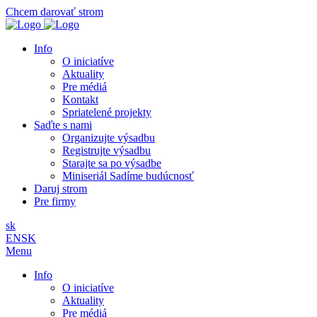
Chcem darovať strom
Info
O iniciatíve
Aktuality
Pre médiá
Kontakt
Spriatelené projekty
Saďte s nami
Organizujte výsadbu
Registrujte výsadbu
Starajte sa po výsadbe
Miniseriál Sadíme budúcnosť
Daruj strom
Pre firmy
sk
EN
SK
Menu
Info
O iniciatíve
Aktuality
Pre médiá