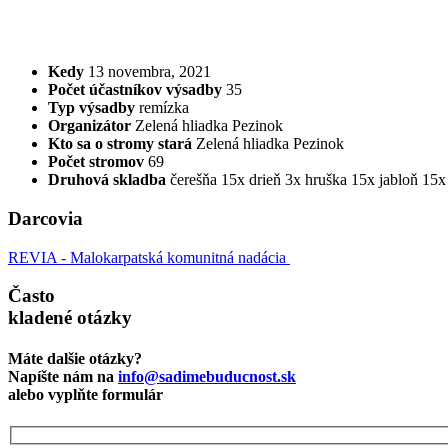
Kedy
13 novembra, 2021
Počet účastníkov výsadby
35
Typ výsadby
remízka
Organizátor
Zelená hliadka Pezinok
Kto sa o stromy stará
Zelená hliadka Pezinok
Počet stromov
69
Druhová skladba
čerešňa 15x
drieň 3x
hruška 15x
jabloň 15x
Darcovia
REVIA - Malokarpatská komunitná nadácia
Často
kladené otázky
Máte dalšie otázky?
Napíšte nám na
info@sadimebuducnost.sk
alebo vyplňte formulár