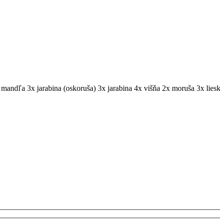
mandľa 3x
jarabina (oskoruša) 3x
jarabina 4x
višňa 2x
moruša 3x
lies