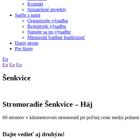
Kontakt
Spriatelené projekty
Saďte s nami
Organizujte výsadbu
Registrujte výsadbu
Starajte sa po výsadbe
Miniseriál Sadíme budúcnosť
Daruj strom
Pre firmy
En
En
En
En
Šenkvice
Stromoradie Šenkvice – Háj
69 stromov v kilometrovom stromoradí pri poľnej ceste medzi poliami
Dajte vedieť aj druhým!