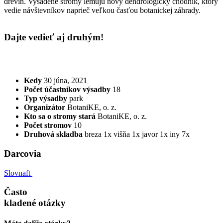
drevín. Vysadené stromy lemujú nový dendrologický chodník, ktorý
vedie návštevníkov naprieč veľkou časťou botanickej záhrady.
Dajte vedieť aj druhým!
Kedy
30 júna, 2021
Počet účastníkov výsadby
18
Typ výsadby
park
Organizátor
BotaniKE, o. z.
Kto sa o stromy stará
BotaniKE, o. z.
Počet stromov
10
Druhová skladba
breza 1x
višňa 1x
javor 1x
iny 7x
Darcovia
Slovnaft
Často
kladené otázky