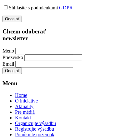
Súhlasíte s podmienkami
GDPR
Chcem odoberať
newsletter
Meno
Priezvisko
Email
Menu
Home
O iniciatíve
Aktuality
Pre médiá
Kontakt
Organizujte výsadbu
Registrujte výsadbu
Ponúknite pozemok