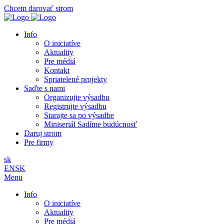
Chcem darovať strom
Info
O iniciatíve
Aktuality
Pre médiá
Kontakt
Spriatelené projekty
Saďte s nami
Organizujte výsadbu
Registrujte výsadbu
Starajte sa po výsadbe
Miniseriál Sadíme budúcnosť
Daruj strom
Pre firmy
sk
EN
SK
Menu
Info
O iniciatíve
Aktuality
Pre médiá