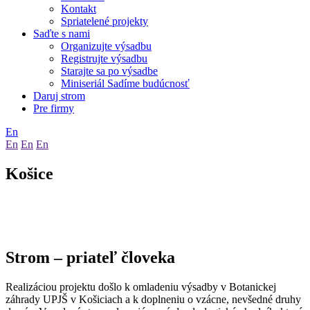
Kontakt
Spriatelené projekty
Saďte s nami
Organizujte výsadbu
Registrujte výsadbu
Starajte sa po výsadbe
Miniseriál Sadíme budúcnosť
Daruj strom
Pre firmy
En
En
En
En
Košice
Strom – priateľ človeka
Realizáciou projektu došlo k omladeniu výsadby v Botanickej
záhrady UPJŠ v Košiciach a k doplneniu o vzácne, nevšedné druhy