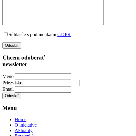
Súhlasíte s podmienkami
GDPR
Chcem odoberať
newsletter
Meno
Priezvisko
Email
Menu
Home
O iniciatíve
Aktuality
Pre médiá