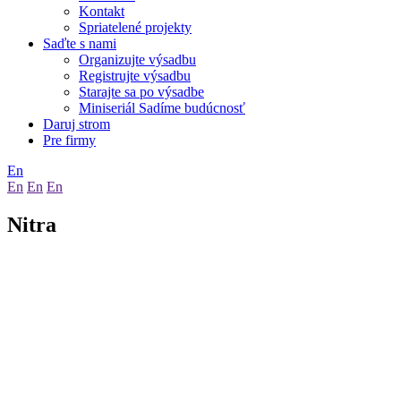
Kontakt
Spriatelené projekty
Saďte s nami
Organizujte výsadbu
Registrujte výsadbu
Starajte sa po výsadbe
Miniseriál Sadíme budúcnosť
Daruj strom
Pre firmy
En
En
En
En
Nitra