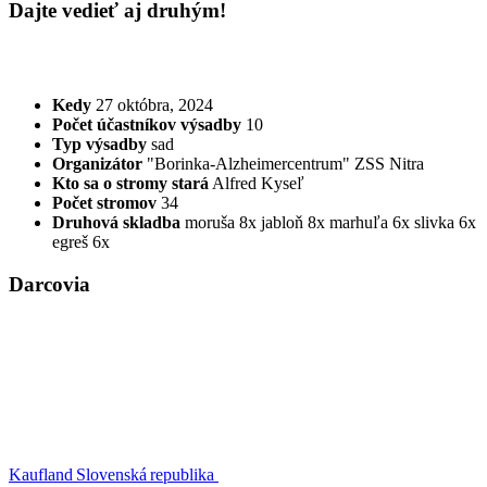
Dajte vedieť aj druhým!
Kedy
27 októbra, 2024
Počet účastníkov výsadby
10
Typ výsadby
sad
Organizátor
"Borinka-Alzheimercentrum" ZSS Nitra
Kto sa o stromy stará
Alfred Kyseľ
Počet stromov
34
Druhová skladba
moruša 8x
jabloň 8x
marhuľa 6x
slivka 6x
egreš 6x
Darcovia
Kaufland Slovenská republika