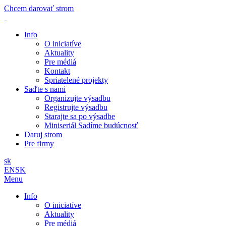
Chcem darovať strom
Info
O iniciatíve
Aktuality
Pre médiá
Kontakt
Spriatelené projekty
Saďte s nami
Organizujte výsadbu
Registrujte výsadbu
Starajte sa po výsadbe
Miniseriál Sadíme budúcnosť
Daruj strom
Pre firmy
sk
EN
SK
Menu
Info
O iniciatíve
Aktuality
Pre médiá