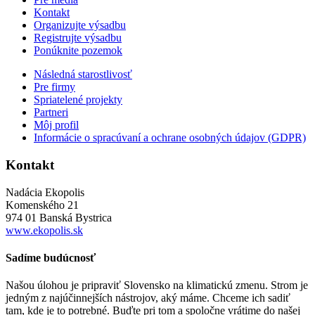
Kontakt
Organizujte výsadbu
Registrujte výsadbu
Ponúknite pozemok
Následná starostlivosť
Pre firmy
Spriatelené projekty
Partneri
Môj profil
Informácie o spracúvaní a ochrane osobných údajov (GDPR)
Kontakt
Nadácia Ekopolis
Komenského 21
974 01 Banská Bystrica
www.ekopolis.sk
Sadíme budúcnosť
Našou úlohou je pripraviť Slovensko na klimatickú zmenu. Strom je
jedným z najúčinnejších nástrojov, aký máme. Chceme ich sadiť
tam, kde je to potrebné. Buďte pri tom a spoločne vrátime do našej