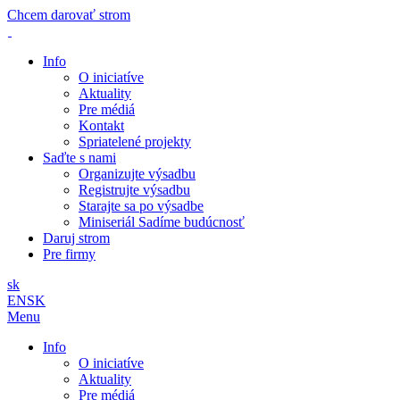
Chcem darovať strom
Info
O iniciatíve
Aktuality
Pre médiá
Kontakt
Spriatelené projekty
Saďte s nami
Organizujte výsadbu
Registrujte výsadbu
Starajte sa po výsadbe
Miniseriál Sadíme budúcnosť
Daruj strom
Pre firmy
sk
EN
SK
Menu
Info
O iniciatíve
Aktuality
Pre médiá