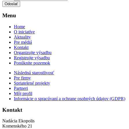
Menu
Home
O iniciatíve
Aktuality
Pre médiá
Kontakt
Organizujte výsadbu
Registrujte výsadbu
Ponúknite pozemok
Následná starostlivosť
Pre firmy
Spriatelené projekty
Partneri
Môj profil
Informácie o spracúvaní a ochrane osobných údajov (GDPR)
Kontakt
Nadácia Ekopolis
Komenského 21