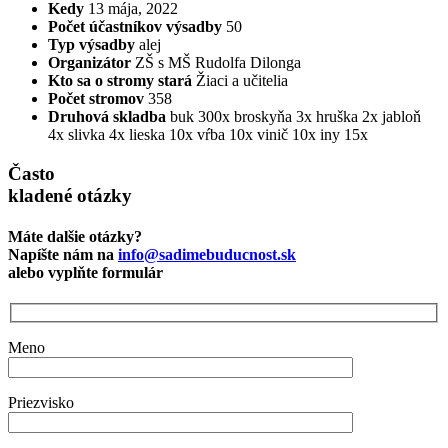
Kedy
13 mája, 2022
Počet účastníkov výsadby
50
Typ výsadby
alej
Organizátor
ZŠ s MŠ Rudolfa Dilonga
Kto sa o stromy stará
Žiaci a učitelia
Počet stromov
358
Druhová skladba
buk 300x
broskyňa 3x
hruška 2x
jabloň
4x
slivka 4x
lieska 10x
vŕba 10x
vinič 10x
iny 15x
Často
kladené otázky
Máte dalšie otázky?
Napíšte nám na
info@sadimebuducnost.sk
alebo vyplňte formulár
Meno
Priezvisko