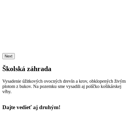
Next
Školská záhrada
Vysadenie úžitkových ovocných drevín a krov, obklopených živým
plotom z bukov. Na pozemku sme vysadili aj políčko košikárskej
vŕby.
Dajte vedieť aj druhým!