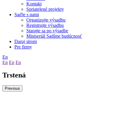
Kontakt
Spriatelené projekty
Saďte s nami
Organizujte výsadbu
Registrujte výsadbu
Starajte sa po výsadbe
Miniseriál Sadíme budúcnosť
Daruj strom
Pre firmy
En
En
En
En
Trstená
Previous