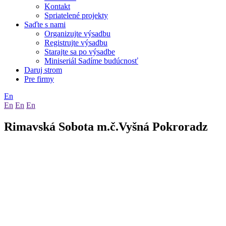
Kontakt
Spriatelené projekty
Saďte s nami
Organizujte výsadbu
Registrujte výsadbu
Starajte sa po výsadbe
Miniseriál Sadíme budúcnosť
Daruj strom
Pre firmy
En
En
En
En
Rimavská Sobota m.č.Vyšná Pokroradz