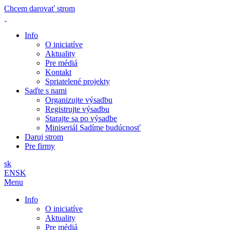
Chcem darovať strom
Info
O iniciatíve
Aktuality
Pre médiá
Kontakt
Spriatelené projekty
Saďte s nami
Organizujte výsadbu
Registrujte výsadbu
Starajte sa po výsadbe
Miniseriál Sadíme budúcnosť
Daruj strom
Pre firmy
sk
EN
SK
Menu
Info
O iniciatíve
Aktuality
Pre médiá