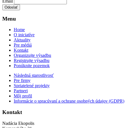
Email
Menu
Home
O iniciatíve
Aktuality
Pre médiá
Kontakt
Organizujte výsadbu
Registrujte výsadbu
Ponúknite pozemok
Následná starostlivosť
Pre firmy
Spriatelené projekty
Partneri
Môj profil
Informácie o spracúvaní a ochrane osobných údajov (GDPR)
Kontakt
Nadácia Ekopolis