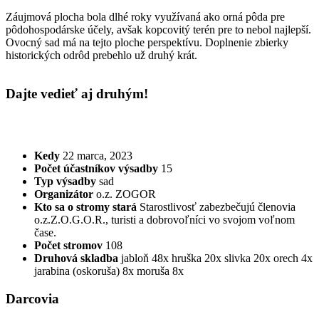
Záujmová plocha bola dlhé roky využívaná ako orná pôda pre
pôdohospodárske účely, avšak kopcovitý terén pre to nebol najlepší.
Ovocný sad má na tejto ploche perspektívu. Doplnenie zbierky
historických odrôd prebehlo už druhý krát.
Dajte vedieť aj druhým!
Kedy
22 marca, 2023
Počet účastníkov výsadby
15
Typ výsadby
sad
Organizátor
o.z. ZOGOR
Kto sa o stromy stará
Starostlivosť zabezbečujú členovia
o.z.Z.O.G.O.R., turisti a dobrovoľníci vo svojom voľnom
čase.
Počet stromov
108
Druhová skladba
jabloň 48x
hruška 20x
slivka 20x
orech 4x
jarabina (oskoruša) 8x
moruša 8x
Darcovia