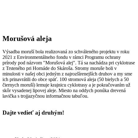
Morušová aleja
Výsadba moruší bola realizovaná zo schváleného projektu v roku
2021 z Environmentálneho fondu v rámci Programu ochrany
prírody pod názvom "Morušová alej". Tá sa nachádza pri cyklotrase
z Trsteného pri Hornáde do Skároša. Stromy moruše boli v
minulosti v našej obci jedným z najrozšírenejších druhov a my sme
ich prinavrátili do obce späť. 100 stromová aleja (50 bielych a 50
čiernych moruší) lemuje krajnicu cyklotrasy a je pokračovaním už
skôr vysadenej lipovej aleje. Miesto na oddych ponúka drevená
lavička s trojjazyčnou informačnou tabuľou.
Dajte vedieť aj druhým!