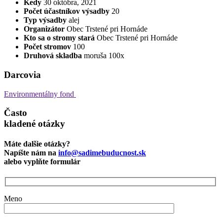
Kedy
30 októbra, 2021
Počet účastníkov výsadby
20
Typ výsadby
alej
Organizátor
Obec Trstené pri Hornáde
Kto sa o stromy stará
Obec Trstené pri Hornáde
Počet stromov
100
Druhová skladba
moruša 100x
Darcovia
Environmentálny fond
Často
kladené otázky
Máte dalšie otázky?
Napíšte nám na
info@sadimebuducnost.sk
alebo vyplňte formulár
Meno