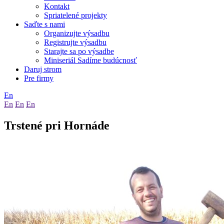
Kontakt
Spriatelené projekty
Saďte s nami
Organizujte výsadbu
Registrujte výsadbu
Starajte sa po výsadbe
Miniseriál Sadíme budúcnosť
Daruj strom
Pre firmy
En
En
En
En
Trstené pri Hornáde