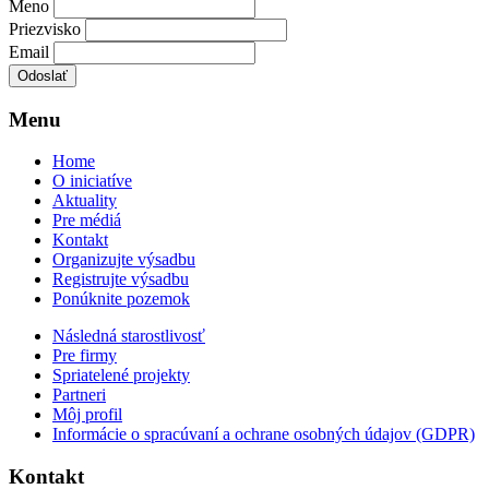
Meno
Priezvisko
Email
Menu
Home
O iniciatíve
Aktuality
Pre médiá
Kontakt
Organizujte výsadbu
Registrujte výsadbu
Ponúknite pozemok
Následná starostlivosť
Pre firmy
Spriatelené projekty
Partneri
Môj profil
Informácie o spracúvaní a ochrane osobných údajov (GDPR)
Kontakt