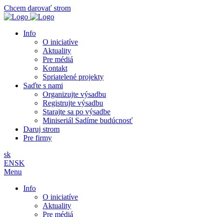
Chcem darovať strom
Info
O iniciatíve
Aktuality
Pre médiá
Kontakt
Spriatelené projekty
Saďte s nami
Organizujte výsadbu
Registrujte výsadbu
Starajte sa po výsadbe
Miniseriál Sadíme budúcnosť
Daruj strom
Pre firmy
sk
EN
SK
Menu
Info
O iniciatíve
Aktuality
Pre médiá