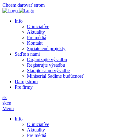
Chcem darovať strom
Info
O iniciatíve
Aktuality
Pre médiá
Kontakt
Spriatelené projekty
Saďte s nami
Organizujte výsadbu
Registrujte výsadbu
Starajte sa po výsadbe
Miniseriál Sadíme budúcnosť
Daruj strom
Pre firmy
sk
sk
en
Menu
Info
O iniciatíve
Aktuality
Pre médiá