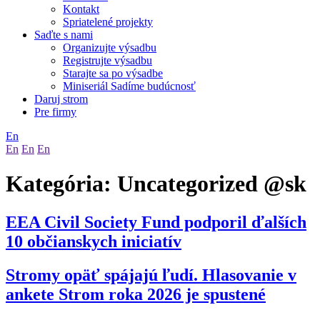
Kontakt
Spriatelené projekty
Saďte s nami
Organizujte výsadbu
Registrujte výsadbu
Starajte sa po výsadbe
Miniseriál Sadíme budúcnosť
Daruj strom
Pre firmy
En
En
En
En
Kategória:
Uncategorized @sk
EEA Civil Society Fund podporil ďalších
10 občianskych iniciatív
Stromy opäť spájajú ľudí. Hlasovanie v
ankete Strom roka 2026 je spustené