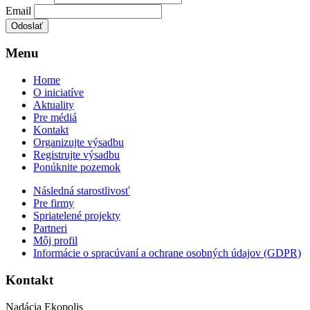
Email
Menu
Home
O iniciatíve
Aktuality
Pre médiá
Kontakt
Organizujte výsadbu
Registrujte výsadbu
Ponúknite pozemok
Následná starostlivosť
Pre firmy
Spriatelené projekty
Partneri
Môj profil
Informácie o spracúvaní a ochrane osobných údajov (GDPR)
Kontakt
Nadácia Ekopolis