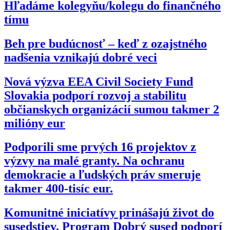
Hľadáme kolegyňu/kolegu do finančného
tímu
Beh pre budúcnosť – keď z ozajstného
nadšenia vznikajú dobré veci
Nová výzva EEA Civil Society Fund
Slovakia podporí rozvoj a stabilitu
občianskych organizácií sumou takmer 2
milióny eur
Podporili sme prvých 16 projektov z
výzvy na malé granty. Na ochranu
demokracie a ľudských práv smeruje
takmer 400-tisíc eur.
Komunitné iniciatívy prinášajú život do
susedstiev. Program Dobrý sused podporí