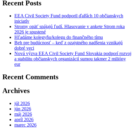
Recent Posts
EEA Civil Society Fund podporil ďalších 10 občianskych
iniciatív
Stromy opäť spájajú ľudí. Hlasovanie v ankete Strom roka
2026 je spustené
Hľadáme kolegyňu/kolegu do finančného tímu
Beh pre budúcnosť – keď z ozajstného nadšenia vznikajú
dobré veci
Nová výzva EEA Civil Society Fund Slovakia podporí rozvoj
a stabilitu občianskych organizácií sumou takmer 2 milióny
eur
Recent Comments
Archives
júl 2026
jún 2026
máj 2026
apríl 2026
marec 2026