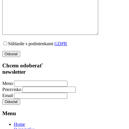
Súhlasíte s podmienkami
GDPR
Chcem odoberať
newsletter
Meno
Priezvisko
Email
Menu
Home