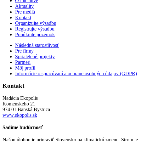
O iniciatíve
Aktuality
Pre médiá
Kontakt
Organizujte výsadbu
Registrujte výsadbu
Ponúknite pozemok
Následná starostlivosť
Pre firmy
Spriatelené projekty
Partneri
Môj profil
Informácie o spracúvaní a ochrane osobných údajov (GDPR)
Kontakt
Nadácia Ekopolis
Komenského 21
974 01 Banská Bystrica
www.ekopolis.sk
Sadíme budúcnosť
Našou úlohou je pripraviť Slovensko na klimatickú zmenu. Strom je