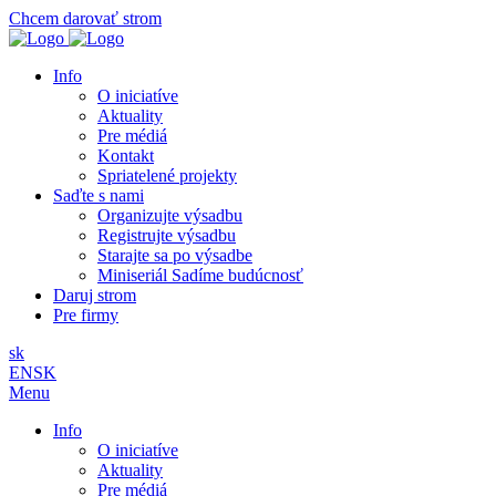
Chcem darovať strom
Info
O iniciatíve
Aktuality
Pre médiá
Kontakt
Spriatelené projekty
Saďte s nami
Organizujte výsadbu
Registrujte výsadbu
Starajte sa po výsadbe
Miniseriál Sadíme budúcnosť
Daruj strom
Pre firmy
sk
EN
SK
Menu
Info
O iniciatíve
Aktuality
Pre médiá