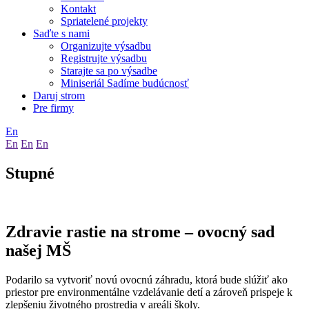
Kontakt
Spriatelené projekty
Saďte s nami
Organizujte výsadbu
Registrujte výsadbu
Starajte sa po výsadbe
Miniseriál Sadíme budúcnosť
Daruj strom
Pre firmy
En
En
En
En
Stupné
Zdravie rastie na strome – ovocný sad
našej MŠ
Podarilo sa vytvoriť novú ovocnú záhradu, ktorá bude slúžiť ako
priestor pre environmentálne vzdelávanie detí a zároveň prispeje k
zlepšeniu životného prostredia v areáli školy.